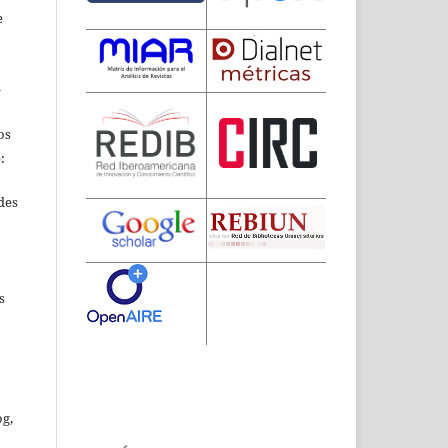
e
a
os
:
edes
s
og,