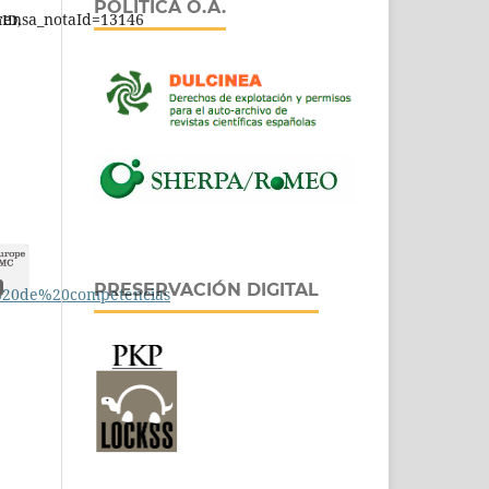
POLÍTICA O.A.
rensa_notaId=13146
hID,
PRESERVACIÓN DIGITAL
20de%20competencias