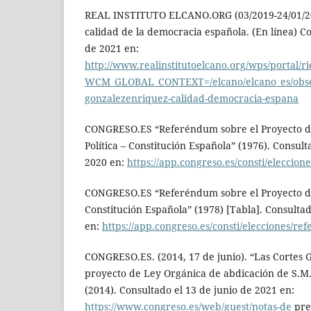
REAL INSTITUTO ELCANO.ORG (03/2019-24/01/201
calidad de la democracia española. (En línea) Co
de 2021 en:
http://www.realinstitutoelcano.org/wps/portal/r
WCM_GLOBAL_CONTEXT=/elcano/elcano_es/obse
gonzalezenriquez-calidad-democracia-espana
CONGRESO.ES “Referéndum sobre el Proyecto d
Política – Constitución Española” (1976). Consul
2020 en:
https://app.congreso.es/consti/eleccion
CONGRESO.ES “Referéndum sobre el Proyecto de
Constitución Española” (1978) [Tabla]. Consultad
en:
https://app.congreso.es/consti/elecciones/re
CONGRESO.ES. (2014, 17 de junio). “Las Cortes 
proyecto de Ley Orgánica de abdicación de S.M.
(2014). Consultado el 13 de junio de 2021 en:
https://www.congreso.es/web/guest/notas-de
pre