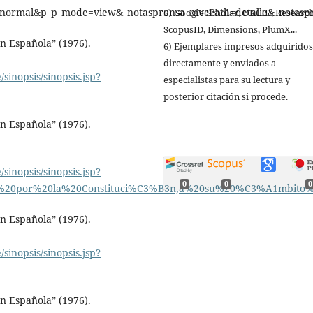
e=normal&p_p_mode=view&_notasprensa_mvcPath=detalle&_notasp
5) Google Scholar, ORCID, Researc
ScopusID, Dimensions, PlumX...
n Española” (1976).
6) Ejemplares impresos adquiridos
directamente y enviados a
/sinopsis/sinopsis.jsp?
especialistas para su lectura y
posterior citación si procede.
n Española” (1976).
/sinopsis/sinopsis.jsp?
0
0
0
ra%20por%20la%20Constituci%C3%B3n,a%20su%20%C3%A1mbito%
n Española” (1976).
/sinopsis/sinopsis.jsp?
n Española” (1976).