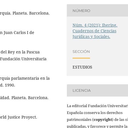
NÚMERO
rquía. Planeta. Barcelona.
Núm. 4 (2021): Ihering.
Cuadernos de Ciencias
n Juan Carlos I de
Jurídicas y Sociales.
el Rey en la Pascua
SECCIÓN
. Fundación Universitaria
ESTUDIOS
rquía parlamentaria en la
d. 1990.
LICENCIA
sidad. Planeta. Barcelona.
La editorial Fundación Universitar
Española conserva los derechos
ld Justice Proyect.
patrimoniales (
copyright
) de las 
publicadas, y favorece y permite la