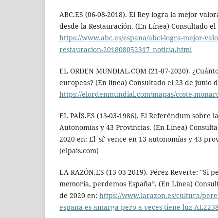
ABC.ES (06-08-2018). El Rey logra la mejor valo
desde la Restauración. (En Línea) Consultado el 
https://www.abc.es/espana/abci-logra-mejor-val
restauracion-201808052317_noticia.html
EL ORDEN MUNDIAL.COM (21-07-2020). ¿Cuánto 
europeas? (En línea) Consultado el 23 de junio 
https://elordenmundial.com/mapas/coste-monar
EL PAÍS.ES (13-03-1986). El Referéndum sobre la
Autonomías y 43 Provincias. (En Línea) Consult
2020 en: El 'sí' vence en 13 autonomías y 43 pr
(elpais.com)
LA RAZÓN.ES (13-03-2019). Pérez-Reverte: "Si 
memoria, perdemos España”. (En Línea) Consult
de 2020 en:
https://www.larazon.es/cultura/perez
espana-es-amarga-pero-a-veces-tiene-luz-AL223