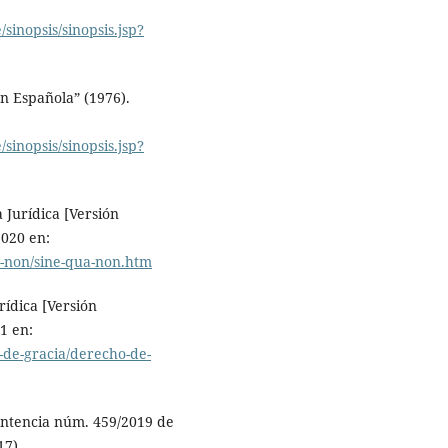
/sinopsis/sinopsis.jsp?
n Española” (1976).
/sinopsis/sinopsis.jsp?
a Jurídica [Versión
2020 en:
a-non/sine-qua-non.htm
rídica [Versión
1 en:
-de-gracia/derecho-de-
entencia núm. 459/2019 de
17).