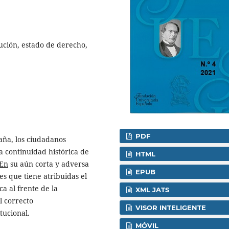
tución, estado de derecho,
PDF
aña, los ciudadanos
a continuidad histórica de
HTML
En
su aún corta y adversa
EPUB
es que tiene atribuidas el
a al frente de la
XML JATS
l correcto
VISOR INTELIGENTE
tucional.
MÓVIL