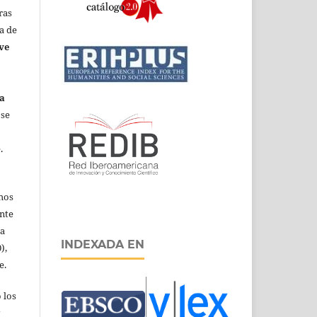
ras
ca de
ve
ca
 se
.
chos
ente
ia
INDEXADA EN
),
e.
 los