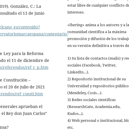
estar libre de cualquier conflicto d
9). González, C.: La
intereses.
nsultado el 13 de junio
«Ihering» anima a los autores y a l
ielcano_es/contenido?
comunidad científica a la máxima
rvatoriomarcaespana/comentario-
promoción y difusión de los trabaj
en su versión definitiva a través de
e Ley para la Reforma
1) Su lista de contactos (mails) y r
tado el 15 de diciembre de
sociales (Facebook, Twitter,
es/referendos/ref_r_p.htm
LinkedIn…).
2) Repositorio institucional de su
 Constitución –
Universidad y repositorios público
o el 20 de julio de 2021
(Mendeley, Cosis…).
ferendos/ref_consti.htm
3) Redes sociales científicas
Generales aprueban el
(ResearchGate, Academia.edu,
 el Rey don Juan Carlos”
Kudos...).
4) Web personal o institucional, bl
nsa?
etc.