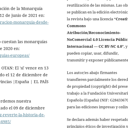
reutilización de las mismas. Las ob
ración de la Monarquía
se publican en la edición electróni
12 de junio de 2021 en:
la revista bajo una licencia “
Creati
oracion-monarquia-desde-
Commons
Atribución/Reconocimiento-
NoComercial 4.0 Licencia Públi
cuestan las monarquías
Internacional — CC BY-NC 4.0
”, y
de 2020 en:
pueden copiar, usar, difundir,
quias-europeas/
transmitir y exponer públicamente
 OTAN: El 'sí' vence en 13
Los autor/es abajo firmantes
ado el 12 de diciembre de
transfieren parcialmente los dere
ovincias |España | EL PAÍS
de propiedad (copyright) del pres
trabajo a la Fundación Universitar
Española (España) (NIF: G28433670
perdemos nuestra
para las edi­ciones impresas y onlin
ado el 09 de diciembre
-reverte-la-historia-de-
Se declara además haber respetado
84985/
principios éticos de investigación y