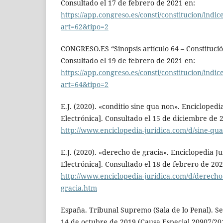
Consultado el 17 de febrero de 2021 en:
https://app.congreso.es/consti/constitucion/indice
art=62&tipo=2
CONGRESO.ES “Sinopsis artículo 64 – Constitució
Consultado el 19 de febrero de 2021 en:
https://app.congreso.es/consti/constitucion/indice
art=64&tipo=2
E.J. (2020). «conditio sine qua non». Enciclopedi
Electrónica]. Consultado el 15 de diciembre de 
http://www.enciclopedia-juridica.com/d/sine-qu
E.J. (2020). «derecho de gracia». Enciclopedia Ju
Electrónica]. Consultado el 18 de febrero de 202
http://www.enciclopedia-juridica.com/d/derecho
gracia.htm
España. Tribunal Supremo (Sala de lo Penal). S
14 de octubre de 2019 (Causa Especial 20907/20