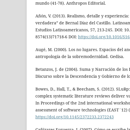
mundo (41-78). Anthropos Editorial.
Añón, V. (2013). Realismo, detalle y experiencia:
verdadera” de Bernal Díaz del Castillo. Latinoam
Estudios Latinoamericanos, 57, 213-245. DOI: 10
8574(13)71718-6 DOI:
https://doi.org/10.1016/S1
Augé, M. (2000). Los no lugares. Espacios del a
antropología de la sobremodernidad. Gedisa.
Betanzos, J. de (2004). Suma y Narración de los 
Discurso sobre la Descendencia y Gobierno de lo
Bowes, D., Hall, T., & Beecham, S. (2012). SLuRp:
complex systematic literature reviews deliver va
In Proceedings of the 2nd international worksho
assessment of software technologies (EAST´12) (
https://doi.org/10.1145/2372233.2372243
Cañizares Esguerra, J. (2007). Cómo se escribe l