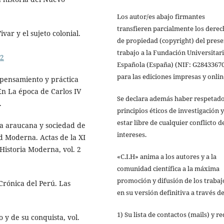
Los autor/es abajo firmantes
transfieren parcialmente los dere
var y el sujeto colonial.
de propiedad (copyright) del pres
trabajo a la Fundación Universitar
02
Española (España) (NIF: G28433670
para las edi­ciones impresas y onlin
: pensamiento y práctica
En La época de Carlos IV
Se declara además haber respetado
.
principios éticos de investigación y
estar libre de cualquier conflicto d
ra araucana y sociedad de
intereses.
ad Moderna. Actas de la XI
Historia Moderna, vol. 2
«C.I.H» anima a los autores y a la
comunidad científica a la máxima
promoción y difusión de los trabaj
 Crónica del Perú. Las
en su versión definitiva a través de
1) Su lista de contactos (mails) y r
o y de su conquista, vol.