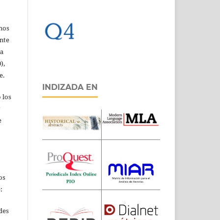
chos
ente
ia
),
e.
INDIZADA EN
 los
e
os
:
edes