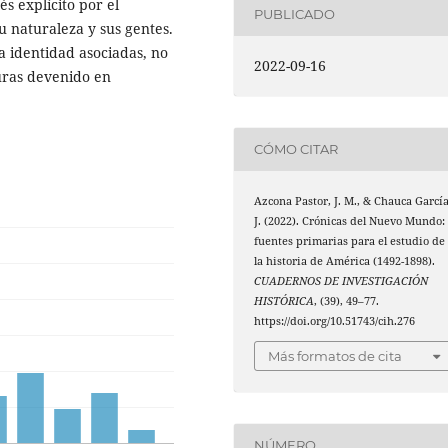
s explícito por el
PUBLICADO
 naturaleza y sus gentes.
a identidad asociadas, no
2022-09-16
turas devenido en
CÓMO CITAR
Azcona Pastor, J. M., & Chauca García
J. (2022). Crónicas del Nuevo Mundo:
fuentes primarias para el estudio de
la historia de América (1492-1898).
CUADERNOS DE INVESTIGACIÓN
HISTÓRICA
, (39), 49–77.
https://doi.org/10.51743/cih.276
Más formatos de cita
NÚMERO