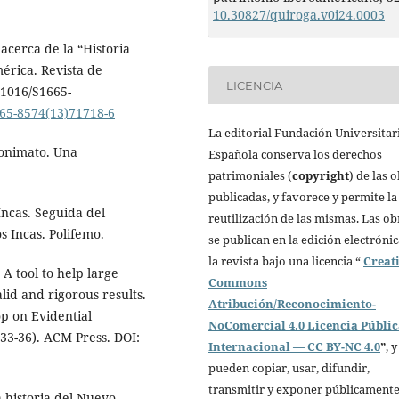
10.30827/quiroga.v0i24.0003
 acerca de la “Historia
érica. Revista de
LICENCIA
.1016/S1665-
665-8574(13)71718-6
La editorial Fundación Universitar
nonimato. Una
Española conserva los derechos
patrimoniales (
copyright
) de las 
publicadas, y favorece y permite la
Incas. Seguida del
reutilización de las mismas. Las ob
s Incas. Polifemo.
se publican en la edición electróni
la revista bajo una licencia “
Creat
 A tool to help large
Commons
lid and rigorous results.
Atribución/Reconocimiento-
p on Evidential
NoComercial 4.0 Licencia Públi
33-36). ACM Press. DOI:
Internacional — CC BY-NC 4.0
”
, y
pueden copiar, usar, difundir,
transmitir y exponer públicamente
a historia del Nuevo