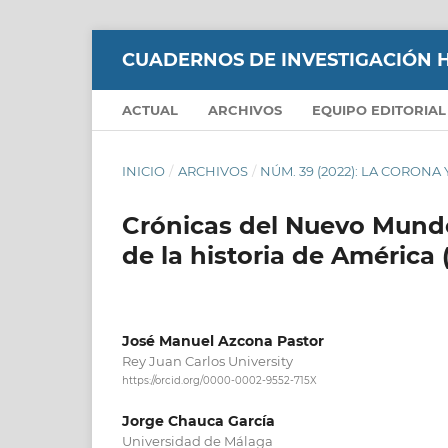
CUADERNOS DE INVESTIGACIÓN H
ACTUAL
ARCHIVOS
EQUIPO EDITORIAL
INICIO
/
ARCHIVOS
/
NÚM. 39 (2022): LA CORON
Crónicas del Nuevo Mundo:
de la historia de América 
José Manuel Azcona Pastor
Rey Juan Carlos University
https://orcid.org/0000-0002-9552-715X
Jorge Chauca García
Universidad de Málaga