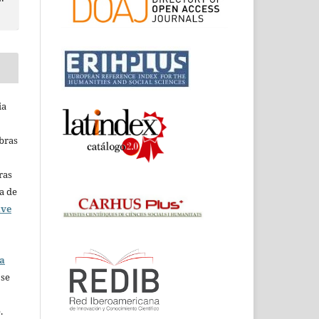
ia
obras
ras
ca de
ive
ca
 se
.