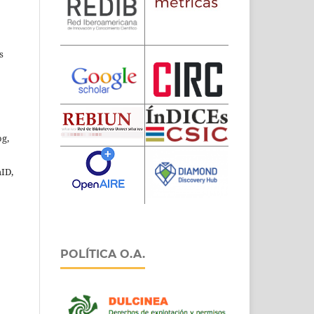
s
og,
hID,
POLÍTICA O.A.