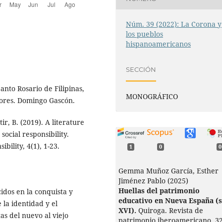
Núm. 39 (2022): La Corona y
los pueblos
hispanoamericanos
SECCIÓN
Santo Rosario de Filipinas,
MONOGRÁFICO
dores. Domingo Gascón.
ir, B. (2019). A literature
social responsibility.
bility, 4(1), 1-23.
1
0
0
Gemma Muñoz García, Esther
Jiménez Pablo (2025)
Huellas del patrimonio
idos en la conquista y
educativo en Nueva España (s
 la identidad y el
XVI).
Quiroga. Revista de
as del nuevo al viejo
patrimonio iberoamericano,
32