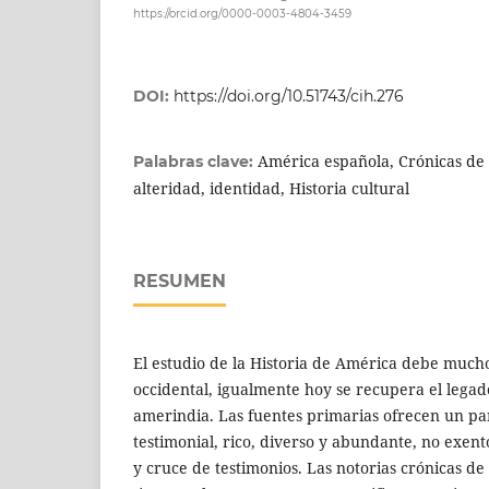
https://orcid.org/0000-0003-4804-3459
DOI:
https://doi.org/10.51743/cih.276
América española, Crónicas de I
Palabras clave:
alteridad, identidad, Historia cultural
RESUMEN
El estudio de la Historia de América debe mucho 
occidental, igualmente hoy se recupera el legado
amerindia. Las fuentes primarias ofrecen un p
testimonial, rico, diverso y abundante, no exent
y cruce de testimonios. Las notorias crónicas d