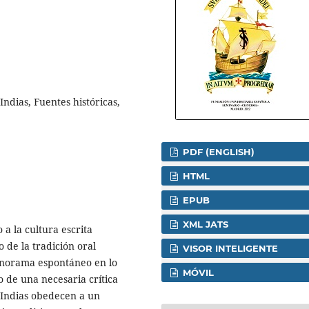
ndias, Fuentes históricas,
PDF (ENGLISH)
HTML
EPUB
XML JATS
a la cultura escrita
 de la tradición oral
VISOR INTELIGENTE
anorama espontáneo en lo
MÓVIL
o de una necesaria crítica
e Indias obedecen a un