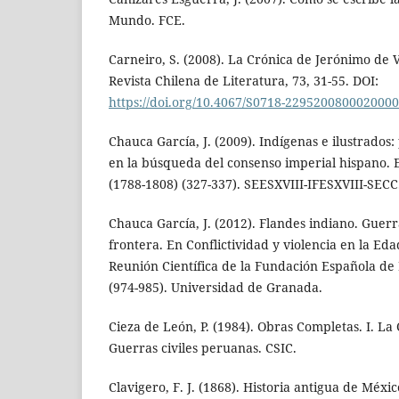
Mundo. FCE.
Carneiro, S. (2008). La Crónica de Jerónimo de Vi
Revista Chilena de Literatura, 73, 31-55. DOI:
https://doi.org/10.4067/S0718-229520080002000
Chauca García, J. (2009). Indígenas e ilustrados
en la búsqueda del consenso imperial hispano. 
(1788-1808) (327-337). SEESXVIII-IFESXVIII-SECC
Chauca García, J. (2012). Flandes indiano. Guer
frontera. En Conflictividad y violencia en la Ed
Reunión Científica de la Fundación Española de 
(974-985). Universidad de Granada.
Cieza de León, P. (1984). Obras Completas. I. La
Guerras civiles peruanas. CSIC.
Clavigero, F. J. (1868). Historia antigua de Méxic