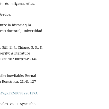
terés indígena. Atlas.
Gredos.
ntre la historia y la
[Tesis doctoral, Universidad
Siff, E. J., Chiang, S. S., &
verity: A literature
. DOI: 10.1002/rmv.2146
ión inevitable: Bernal
a Románica, 2(14), 127-
e/view/RFRM9797220127A
ales, vol. I. Ayacucho.