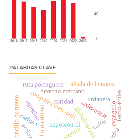
PALABRAS CLAVE
alcalá de henares
ruta portuguesa
derecho mercantil
compañía mercantil
ferrocarriles
concilio de trento
urdaneta
caridad
ordenanzas
agustino
evangelio
derecho marítimo
globalización
carlos v
colón
napoleón iii
archivo
concordia
ámerica