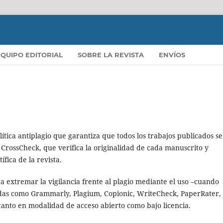
EQUIPO EDITORIAL
SOBRE LA REVISTA
ENVÍOS
lítica antiplagio que garantiza que todos los trabajos publicados s
al CrossCheck, que verifica la originalidad de cada manuscrito y
ífica de la revista.
s a extremar la vigilancia frente al plagio mediante el uso –cuando
adas como Grammarly, Plagium, Copionic, WriteCheck, PaperRater,
 tanto en modalidad de acceso abierto como bajo licencia.