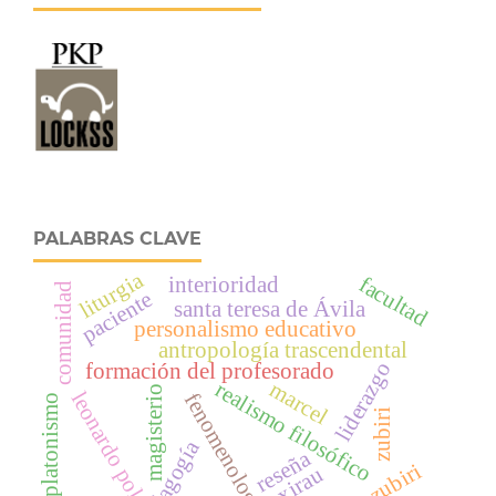
PALABRAS CLAVE
liturgia
facultad
interioridad
comunidad
paciente
santa teresa de Ávila
personalismo educativo
antropología trascendental
liderazgo
formación del profesorado
marcel
realismo filosófico
magisterio
leonardo polo
fenomenología
neoplatonismo
zubiri
pedagogía
reseña
xirau