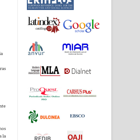
ia
bras
ente
chos
a la