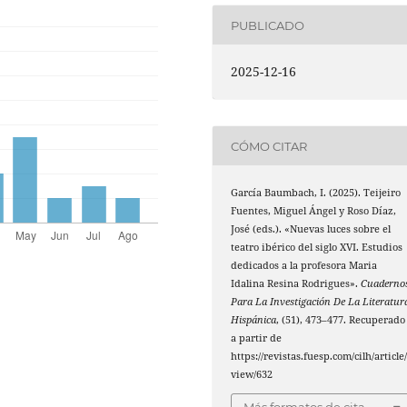
PUBLICADO
2025-12-16
CÓMO CITAR
García Baumbach, I. (2025). Teijeiro
Fuentes, Miguel Ángel y Roso Díaz,
José (eds.). «Nuevas luces sobre el
teatro ibérico del siglo XVI. Estudios
dedicados a la profesora Maria
Idalina Resina Rodrigues».
Cuaderno
Para La Investigación De La Literatur
Hispánica
, (51), 473–477. Recuperado
a partir de
https://revistas.fuesp.com/cilh/article
view/632
Más formatos de cita