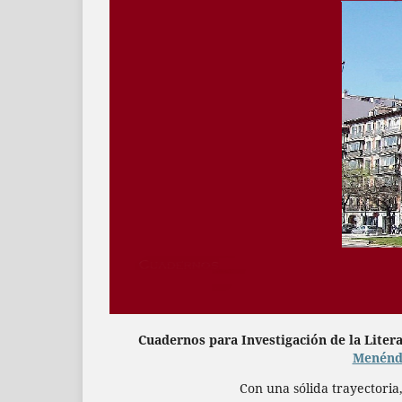
Cuadernos para Investigación de la Liter
Menénd
Con una sólida trayectoria